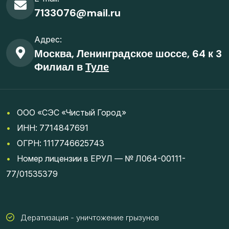
7133076@mail.ru
Адрес:
Москва, Ленинградское шоссе, 64 к 3
Филиал в
Туле
•
ООО «СЭС «Чистый Город»
•
ИНН: 7714847691
•
ОГРН: 1117746625743
•
Номер лицензии в ЕРУЛ — № Л064-00111-
77/01535379
Дератизация - уничтожение грызунов