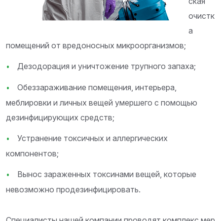
ская
очистк
а
помещений от вредоносных микроорганизмов;
Дезодорация и уничтожение трупного запаха;
Обеззараживание помещения, интерьера,
меблировки и личных вещей умершего с помощью
дезинфицирующих средств;
Устранение токсичных и аллергических
компонентов;
Вынос зараженных токсинами вещей, которые
невозможно продезинфицировать.
Специалисты нашей компании проводят комплекс мер