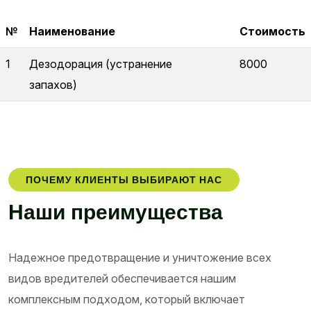
№
Наименование
Стоимость
1
Дезодорация (устранение
8000
запахов)
ПОЧЕМУ КЛИЕНТЫ ВЫБИРАЮТ НАС
Н
а
ш
и
п
р
е
и
м
у
щ
е
с
т
в
а
Надежное предотвращение и уничтожение всех
видов вредителей обеспечивается нашим
комплексным подходом, который включает