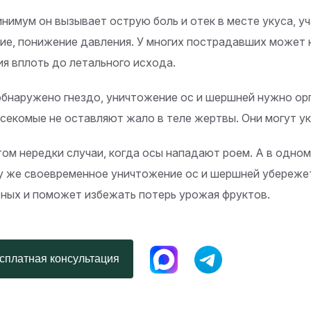
инимум он вызывает острую боль и отек в месте укуса, 
ие, понижение давления. У многих пострадавших может 
ия вплоть до летального исхода.
обнаружено гнездо, уничтожение ос и шершней нужно орг
асекомые не оставляют жало в теле жертвы. Они могут ук
том нередки случаи, когда осы нападают роем. А в одном
у же своевременное уничтожение ос и шершней убереже
ных и поможет избежать потерь урожая фруктов.
платная консультация