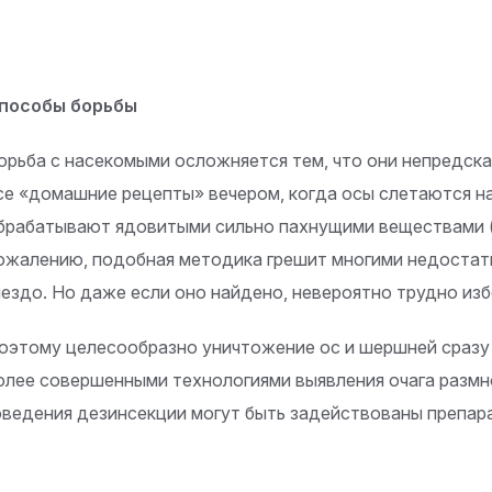
пособы борьбы
орьба с насекомыми осложняется тем, что они непредск
се «домашние рецепты» вечером, когда осы слетаются на 
брабатывают ядовитыми сильно пахнущими веществами (
ожалению, подобная методика грешит многими недостатк
нездо. Но даже если оно найдено, невероятно трудно из
оэтому целесообразно уничтожение ос и шершней сразу
олее совершенными технологиями выявления очага размн
оведения дезинсекции могут быть задействованы препар