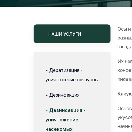
Осы и
НАШИ УСЛУГИ
разны
гнезд
Их не
•
Дератизация -
конфе
пика 
уничтожение грызунов
Какую
•
Дезинфекция
Основ
•
Дезинсекция -
укусо
уничтожение
начин
насекомых