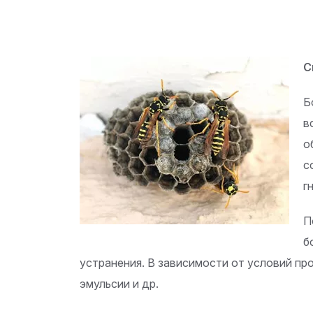
С
Б
в
о
с
г
П
б
устранения. В зависимости от условий пр
эмульсии и др.