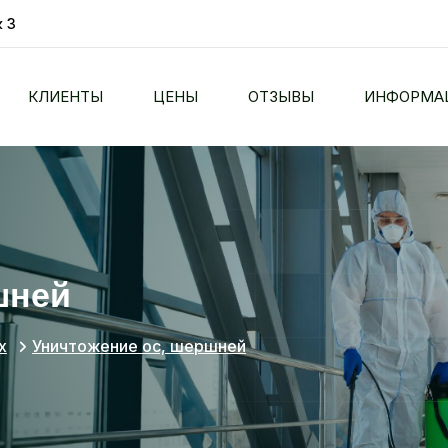
 3
КЛИЕНТЫ
ЦЕНЫ
ОТЗЫВЫ
ИНФОРМА
шней
х
Уничтожение ос, шершней