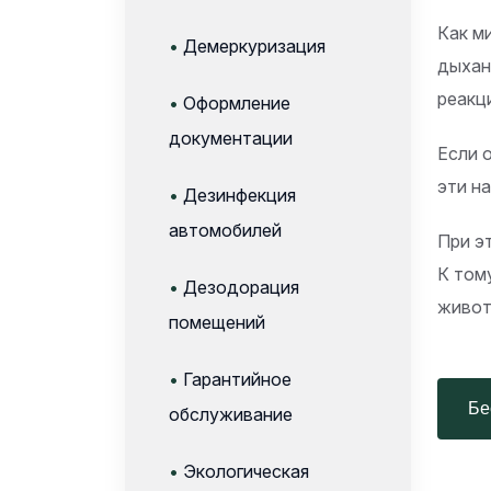
Как м
•
Демеркуризация
дыхан
реакц
•
Оформление
документации
Если 
эти н
•
Дезинфекция
автомобилей
При э
К том
•
Дезодорация
живот
помещений
•
Гарантийное
Бес
обслуживание
•
Экологическая