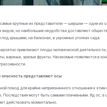
 самые крупные их представители — шершни — одни из 
х видов, но наибольшие неудобства доставляют общест
а под крышами, на балконах, в укромных уголках сада.
вероятно привлекают плоды человеческой деятельности,
ты, варенье, зрелые фрукты. Насекомые появляются в кон
агрессивности.
 опасность представляют осы
ной повод для крайне неприязненного отношения к этим
в. Последствия могут быть самыми плачевными. Яд ос, а
ает действовать моментально.