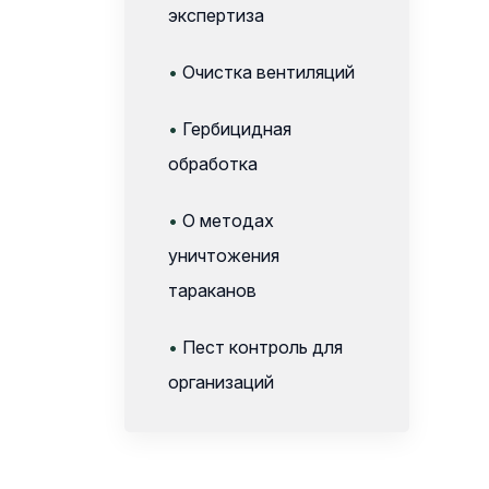
экспертиза
•
Очистка вентиляций
•
Гербицидная
обработка
•
О методах
уничтожения
тараканов
•
Пест контроль для
организаций