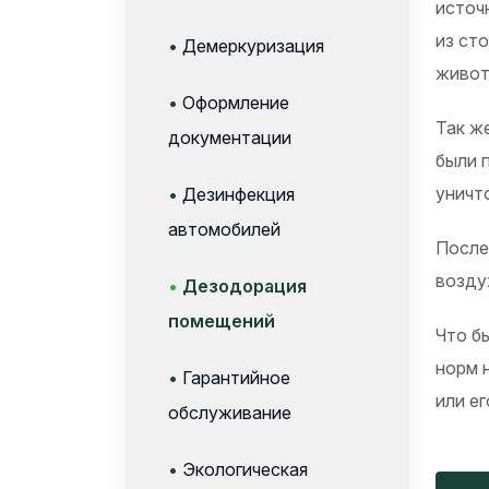
источ
из ст
•
Демеркуризация
живот
•
Оформление
Так ж
документации
были 
уничт
•
Дезинфекция
автомобилей
После
возду
•
Дезодорация
помещений
Что б
норм 
•
Гарантийное
или е
обслуживание
•
Экологическая