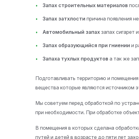
Запах строительных материалов
посл
Запах затхлости
причина появления не
Автомобильный запах
запах сигарет и
Запах образующийся при гниении
и 
Запаха тухлых продуктов
а так же за
Подготавливать территорию и помещения д
вещества которые являются источником эт
Мы советуем перед обработкой по устран
при необходимости. При обработке объек
В помещения в которых сделана обработка
путей и детей в возрасте до пяти лет за