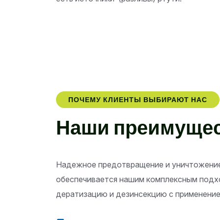
ПОЧЕМУ КЛИЕНТЫ ВЫБИРАЮТ НАС
Н
а
ш
и
п
р
е
и
м
у
щ
е
Надежное предотвращение и уничтожение
обеспечивается нашим комплексным подх
дератизацию и дезинсекцию с применени