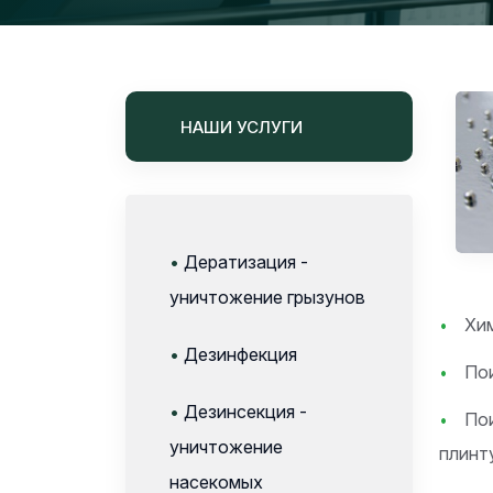
НАШИ УСЛУГИ
•
Дератизация -
уничтожение грызунов
Хим
•
Дезинфекция
Пои
•
Дезинсекция -
Пои
уничтожение
плинт
насекомых