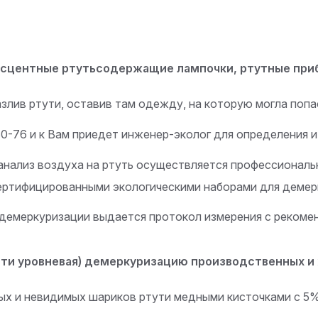
несцентные ртутьсодержащие лампочки, ртутные при
злив ртути, оставив там одежду, на которую могла попа
0-76 и к Вам приедет инженер-эколог для определения и
 анализ воздуха на ртуть осуществляется профессионал
ертифицированными экологическими наборами для демер
 демеркуризации выдается протокол измерения с рекоме
ти уровневая) демеркуризацию производственных и
х и невидимых шариков ртути медными кисточками с 5% 