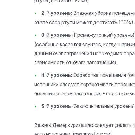
ртути достигает 90%);
2-й уровень:
Влажная уборка помещения
этапе сбор ртути может достигать 100%).
3-й уровень
(Промежуточный уровень):
(особенно касается случаев, когда шарики
данный очаг загрязнения необходимо обр
зависимости от очага загрязнения).
4-й уровень:
Обработка помещения (оч
источники следует обрабатывать порошко
большим очагом загрязнения - порошковы
5-й уровень
(Заключительный уровень)
Важно! Демеркуризацию следует делать то
есть источники (разливы) ртути!