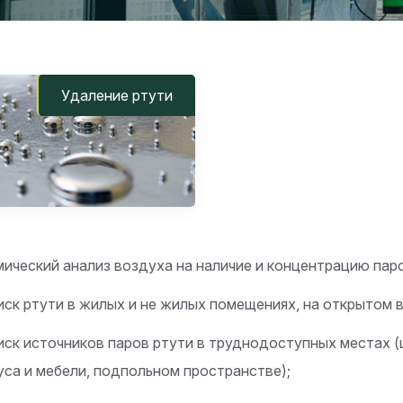
Удаление ртути
ический анализ воздуха на наличие и концентрацию паро
ск ртути в жилых и не жилых помещениях, на открытом 
ск источников паров ртути в труднодоступных местах (щ
уса и мебели, подпольном пространстве);