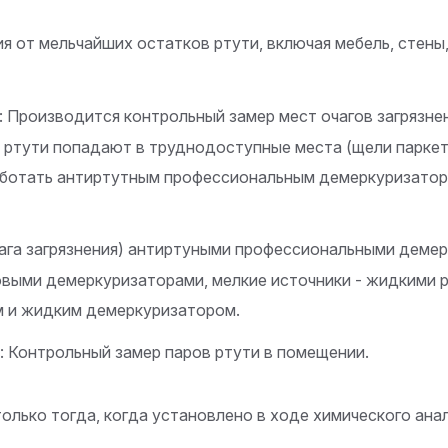
 от мельчайших остатков ртути, включая мебель, стены
 Производится контрольный замер мест очагов загрязнен
 ртути попадают в труднодоступные места (щели паркета,
аботать антиртутным профессиональным демеркуризатор
ага загрязнения) антиртуными профессиональными демер
выми демеркуризаторами, мелкие источники - жидкими 
м и жидким демеркуризатором.
: Контрольный замер паров ртути в помещении.
лько тогда, когда установлено в ходе химического анал