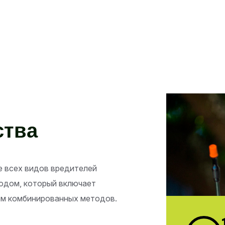
с
т
в
а
 всех видов вредителей
одом, который включает
ем комбинированных методов.