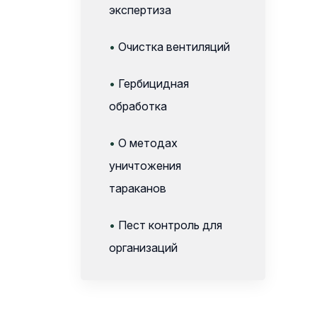
экспертиза
•
Очистка вентиляций
•
Гербицидная
обработка
•
О методах
уничтожения
тараканов
•
Пест контроль для
организаций