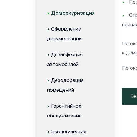
Пои
•
Демеркуризация
Опр
прина
•
Оформление
документации
По ок
и дем
•
Дезинфекция
автомобилей
По ок
•
Дезодорация
помещений
Бес
•
Гарантийное
обслуживание
•
Экологическая