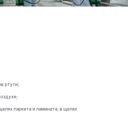
в ртути;
воздухе;
елях паркета и ламината, в щелях