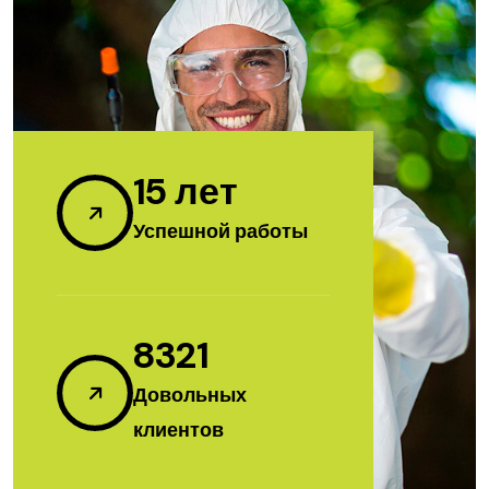
15
лет
Успешной работы
8321
Довольных
клиентов