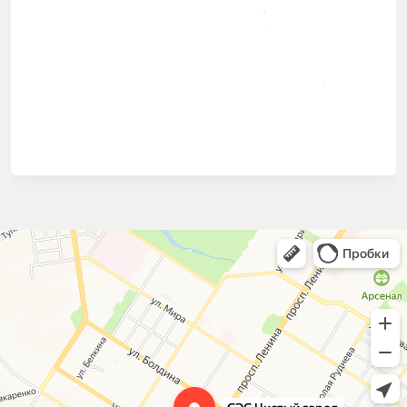
СЭС Чистый город
Дезинфекция, дезинсекция, дератизация в Туле