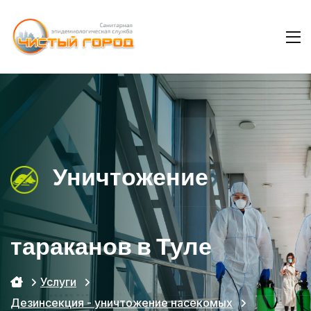
Уничтожение
тараканов в Туле
Услуги
Дезинсекция - уничтожение насекомых