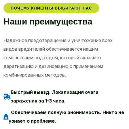
ПОЧЕМУ КЛИЕНТЫ ВЫБИРАЮТ НАС
Н
а
ш
и
п
р
е
и
м
у
щ
е
с
т
в
а
Надежное предотвращение и уничтожение всех
видов вредителей обеспечивается нашим
комплексным подходом, который включает
дератизацию и дезинсекцию с применением
комбинированных методов.
Быстрый выезд. Локализация очага
заражения за 1-3 часа.
Обеспечиваем полную анонимность. Никто не
узнает о проблеме.