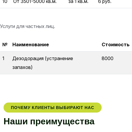
10
От 3501-5000 кв.м.
за 1 кв.м.
6 руб.
Услуги для частных лиц.
№
Наименование
Стоимость
1
Дезодорация (устранение
8000
запахов)
ПОЧЕМУ КЛИЕНТЫ ВЫБИРАЮТ НАС
Н
а
ш
и
п
р
е
и
м
у
щ
е
с
т
в
а