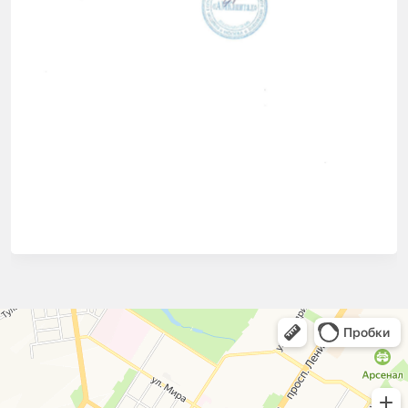
СЭС Чистый город
Дезинфекция, дезинсекция, дератизация в Туле