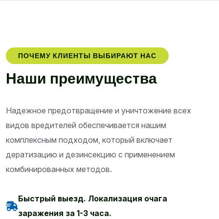
ПОЧЕМУ КЛИЕНТЫ ВЫБИРАЮТ НАС
Н
а
ш
и
п
р
е
и
м
у
щ
е
с
т
в
а
Надежное предотвращение и уничтожение всех
видов вредителей обеспечивается нашим
комплексным подходом, который включает
дератизацию и дезинсекцию с применением
комбинированных методов.
Быстрый выезд. Локализация очага
заражения за 1-3 часа.