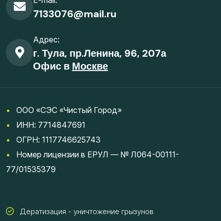
E-mail:
7133076@mail.ru
Адрес:
г. Тула, пр.Ленина, 96, 207а
Офис в
Москве
•
ООО «СЭС «Чистый Город»
•
ИНН: 7714847691
•
ОГРН: 1117746625743
•
Номер лицензии в ЕРУЛ — № Л064-00111-
77/01535379
Дератизация - уничтожение грызунов