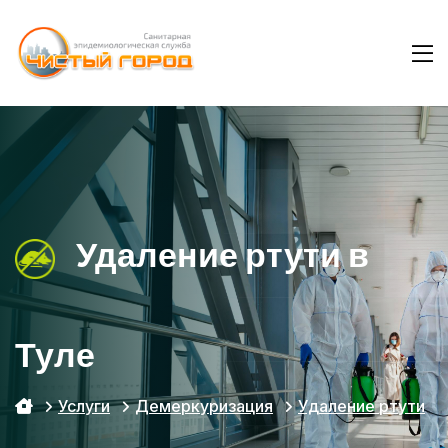
Удаление ртути в
Туле
Услуги
Демеркуризация
Удаление ртути