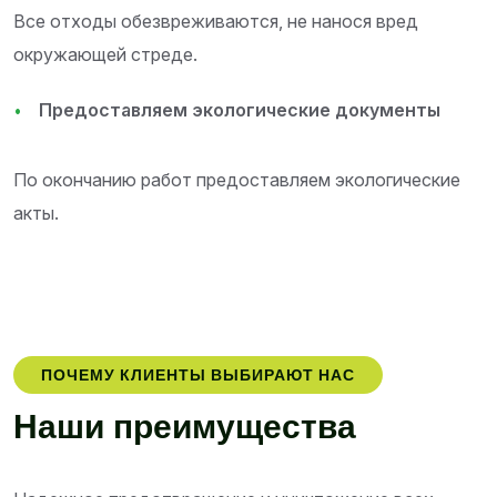
Все отходы обезвреживаются, не нанося вред
окружающей стреде.
Предоставляем экологические документы
По окончанию работ предоставляем экологические
акты.
ПОЧЕМУ КЛИЕНТЫ ВЫБИРАЮТ НАС
Н
а
ш
и
п
р
е
и
м
у
щ
е
с
т
в
а