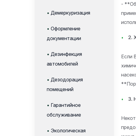
- **О
•
Демеркуризация
приме
испол
•
Оформление
2.
документации
•
Дезинфекция
Если 
автомобилей
химич
насек
•
Дезодорация
**Пор
помещений
3.
•
Гарантийное
обслуживание
Некот
предо
•
Экологическая