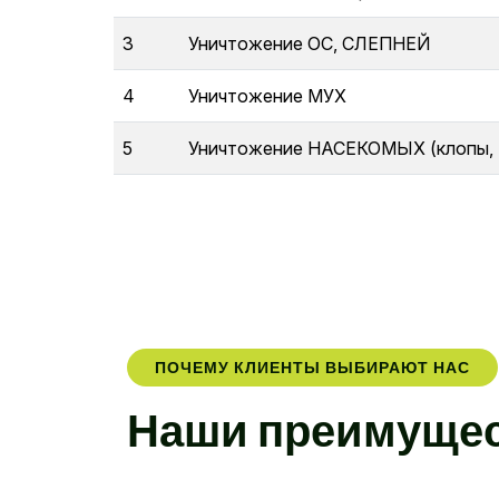
3
Уничтожение ОС, СЛЕПНЕЙ
4
Уничтожение МУХ
5
Уничтожение НАСЕКОМЫХ (клопы, та
ПОЧЕМУ КЛИЕНТЫ ВЫБИРАЮТ НАС
Н
а
ш
и
п
р
е
и
м
у
щ
е