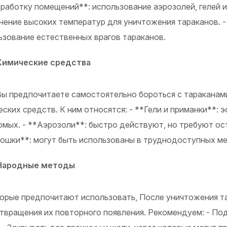
бработку помещений**: использование аэрозолей, гелей 
нение высоких температур для уничтожения тараканов. 
ьзование естественных врагов тараканов.
 Химические средства
Вы предпочитаете самостоятельно бороться с тараканам
еских средств. К ним относятся: - **Гели и приманки**:
омых. - **Аэрозоли**: быстро действуют, но требуют ос
ошки**: могут быть использованы в труднодоступных ме
 Народные методы
орые предпочитают использовать, После уничтожения т
твращения их повторного появления. Рекомендуем: - По