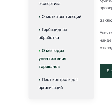
кухне
экспертиза
прове
•
Очистка вентиляций
Закл
•
Гербицидная
Уничт
обработка
найде
откла
•
О методах
уничтожения
тараканов
Бес
•
Пест контроль для
организаций