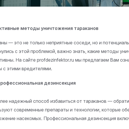
тивные методы уничтожения тараканов
аны — это не только неприятные соседи, но и потенциал
нулись с этой проблемой, важно знать, какие методы ун
тивны. На сайте profdezinfektor.ru мы предлагаем Вам о
ы с этими вредителями.
 Профессиональная дезинсекция
лее надежный способ избавиться от тараканов — обрати
ьзуют современные препараты и технологии, которые об
ожение насекомых. Профессиональная дезинсекция вклю