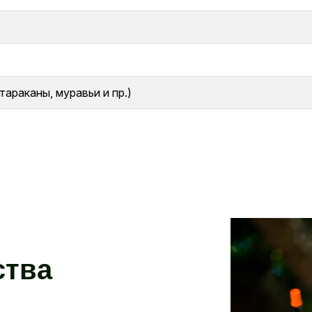
раканы, муравьи и пр.)
с
т
в
а