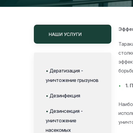
Эффек
НАШИ УСЛУГИ
Тарак
столк
эффек
•
Дератизация -
борьб
уничтожение грызунов
1.
•
Дезинфекция
Наибо
•
Дезинсекция -
испол
уничтожение
уничт
насекомых