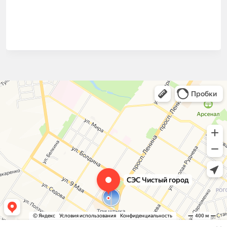
СЭС Чистый город
Дезинфекция, дезинсекция, дератизация в Туле