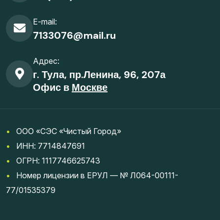
E-mail:
7133076@mail.ru
Адрес:
г. Тула, пр.Ленина, 96, 207а
Офис в
Москве
•
ООО «СЭС «Чистый Город»
•
ИНН: 7714847691
•
ОГРН: 1117746625743
•
Номер лицензии в ЕРУЛ — № Л064-00111-
77/01535379